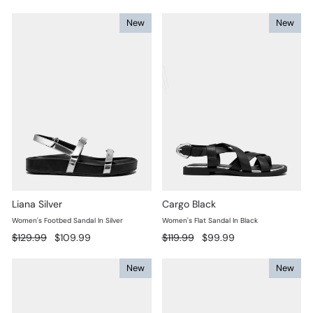
New
New
Liana Silver
Cargo Black
Women's Footbed Sandal In Silver
Women's Flat Sandal In Black
Prix
Prix
Prix
Prix
$129.99
$109.99
$119.99
$99.99
régulier
réduit
régulier
réduit
New
New