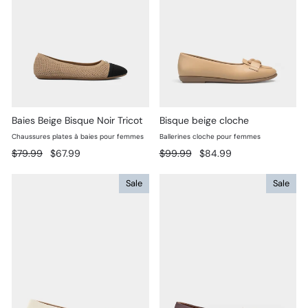
Baies Beige Bisque Noir Tricot
Bisque beige cloche
Chaussures plates à baies pour femmes
Ballerines cloche pour femmes
Prix
Prix
Prix
Prix
$79.99
$67.99
$99.99
$84.99
régulier
réduit
régulier
réduit
Sale
Sale