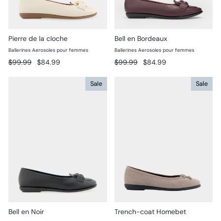
Pierre de la cloche
Bell en Bordeaux
Ballerines Aerosoles pour femmes
Ballerines Aerosoles pour femmes
Prix
Prix
Prix
Prix
$99.99
$84.99
$99.99
$84.99
régulier
réduit
régulier
réduit
Sale
Sale
Bell en Noir
Trench-coat Homebet