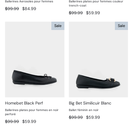
Ballerines Aerosoles pour femmes
Ballerines plates pour femmes couleur
trench-coat
Prix
Prix
$99.99
$84.99
Prix
Prix
$99.99
$59.99
régulier
réduit
régulier
réduit
Sale
Sale
Homebet Black Perf
Big Bet Similicuir Blanc
Ballerines plates pour femmes en noir
Ballet féminin en noir
perforé
Prix
Prix
$99.99
$59.99
Prix
Prix
$99.99
$59.99
régulier
réduit
régulier
réduit