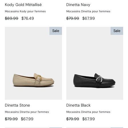
Kody Gold Métallisé
Dinetta Navy
Mocassins Kody pour femmes
Mocassins Dinetta pour femmes
Prix
Prix
Prix
Prix
$89.99
$76.49
$79.99
$67.99
régulier
réduit
régulier
réduit
Sale
Sale
Dinetta Stone
Dinetta Black
Mocassins Dinetta pour femmes
Mocassins Dinetta pour femmes
Prix
Prix
Prix
Prix
$79.99
$67.99
$79.99
$67.99
régulier
réduit
régulier
réduit