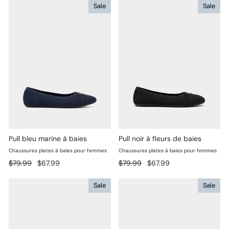
Sale
Sale
Pull bleu marine à baies
Pull noir à fleurs de baies
Chaussures plates à baies pour femmes
Chaussures plates à baies pour femmes
Prix
Prix
Prix
Prix
$79.99
$67.99
$79.99
$67.99
régulier
réduit
régulier
réduit
Sale
Sale