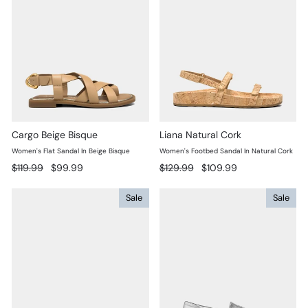
Cargo Beige Bisque
Liana Natural Cork
Women's Flat Sandal In Beige Bisque
Women's Footbed Sandal In Natural Cork
Prix
Prix
Prix
Prix
$119.99
$99.99
$129.99
$109.99
régulier
réduit
régulier
réduit
Sale
Sale