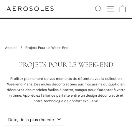
Passer
PASSER EN MOUVEMENT
Rechercher
Navigati
Pa
Diaporama
au
Conçu avec soin pour les mouvements du quotidien
Achetez maintenant
Pause
contenu
Accueil
/
Projets Pour Le Week-End
PROJETS POUR LE WEEK-END
Profitez pleinement de vos moments de détente avec la collection
Weekend Plans. Des mules décontractées aux mocassins du quotidien,
découvrez des modèles faciles à porter, conçus pour s'adapter à votre
rythme. Appréciez l'alliance parfaite entre un design décontracté et
notre technologie de confort exclusive.
APPLIQUER