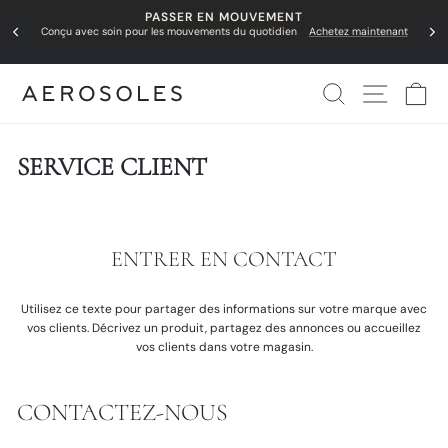
Passer
PASSER EN MOUVEMENT
Diaporama
au
Conçu avec soin pour les mouvements du quotidien
Achetez maintenant
Pause
contenu
Rechercher
Navigati
Pa
SERVICE CLIENT
ENTRER EN CONTACT
Utilisez ce texte pour partager des informations sur votre marque avec
vos clients. Décrivez un produit, partagez des annonces ou accueillez
vos clients dans votre magasin.
CONTACTEZ-NOUS